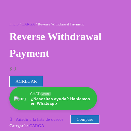
Inicio
/
CARGA
/ Reverse Withdrawal Payment
Reverse Withdrawal
Payment
$
0
Reverse
AGREGAR
Withdrawal
Payment
CHAT
Online
¿Necesitas ayuda? Hablemos
cantidad
en Whatsapp
Añadir a la lista de deseos
Compare
Categoría:
CARGA