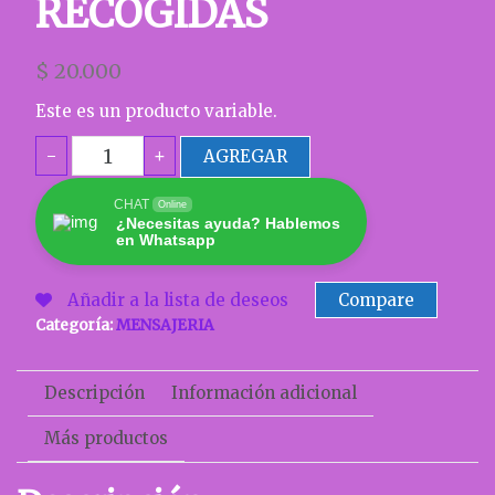
RECOGIDAS
$
20.000
Este es un producto variable.
RECOGIDAS
-
+
AGREGAR
cantidad
CHAT
Online
¿Necesitas ayuda? Hablemos
en Whatsapp
Añadir a la lista de deseos
Compare
Categoría:
MENSAJERIA
Descripción
Información adicional
Más productos