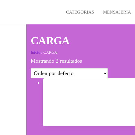
Skip
to
CATEGORIAS
MENSAJERIA
the
content
CARGA
Inicio
/ CARGA
Mostrando 2 resultados